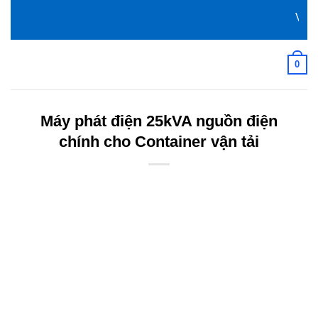
Bỏ
Với 
qua
nội
dung
0
Máy phát điện 25kVA nguồn điện
chính cho Container vận tải