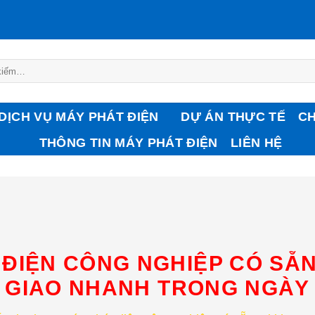
DỊCH VỤ MÁY PHÁT ĐIỆN
DỰ ÁN THỰC TẾ
CHU
THÔNG TIN MÁY PHÁT ĐIỆN
LIÊN HỆ
ĐIỆN CÔNG NGHIỆP CÓ SẴN
GIAO NHANH TRONG NGÀY