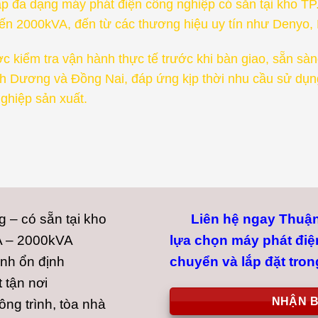
 đa dạng máy phát điện công nghiệp có sẵn tại kho T
ến 2000kVA, đến từ các thương hiệu uy tín như Denyo, 
kiểm tra vận hành thực tế trước khi bàn giao, sẵn sàn
h Dương và Đồng Nai, đáp ứng kịp thời nhu cầu sử dụn
ghiệp sản xuất.
 – có sẵn tại kho
Liên hệ ngay Thuận 
A – 2000kVA
lựa chọn máy phát điệ
nh ổn định
chuyển và lắp đặt tron
 tận nơi
NHẬN B
ng trình, tòa nhà