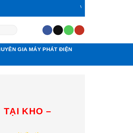
Với hơn 15 năm kinh nghiệm,
YÊN GIA MÁY PHÁT ĐIỆN
 TẠI KHO –