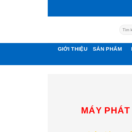
Bỏ
qua
nội
dung
Tìm
kiếm:
GIỚI THIỆU
SẢN PHẨM
MÁY PHÁT 